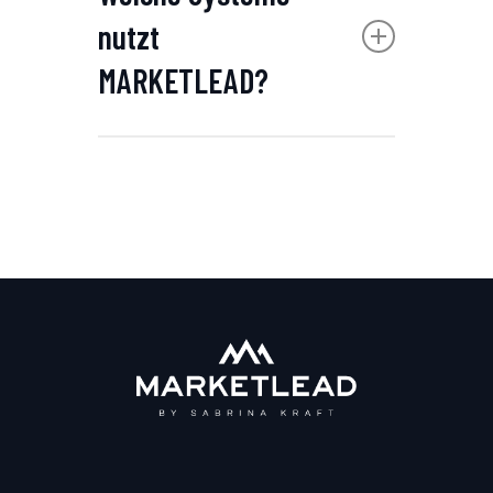
nutzt
info@kraftsabrina.com
oder
unser Kontaktformular.
MARKETLEAD?
MARKETLEAD kann Daten
von google, Social Media
Kanälen, digital TV und alle
anderen digitalen Kanäle,
sowie eigene Daten
anbinden.