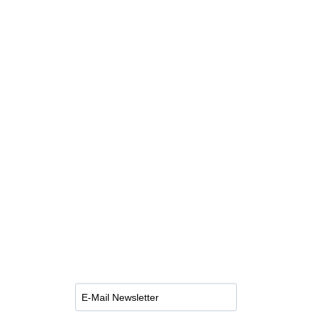
VERPASSEN SIE KEINE
UPDATES MEHR!
Melden Sie sich jetzt zum Newsletter
an und erhalten Updates rund um
MARKETLEAD und die E-Commerce
Welt.