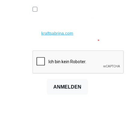
Ich möchte den MARKETLEAD
Newsletter erhalten und bin mit
den Datenschutzbestimmungen
(
kraftsabrina.com
) von
MARKETLEAD einverstanden.
ANMELDEN